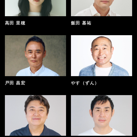
高田 里穂
飯田 基祐
戸田 昌宏
やす（ずん）