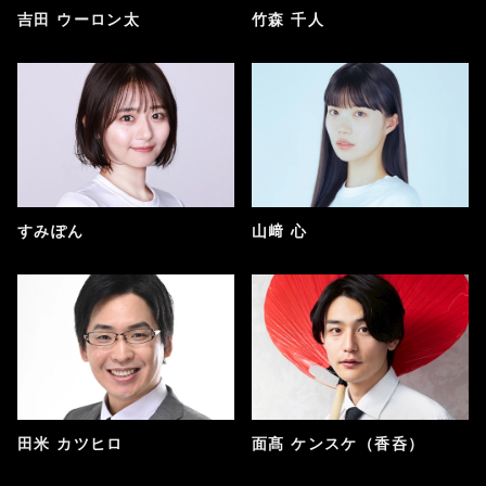
吉田 ウーロン太
竹森 千人
すみぽん
山﨑 心
田米 カツヒロ
面髙 ケンスケ（香呑）