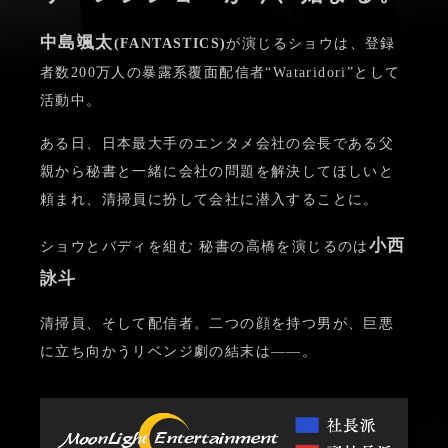
中島颯太
(FANTASTICS)
が演じるショウは、
登録
者数200万人の暴露系覆面配信者“Wataridori”として
活動中。
ある日、日本最大手のエンタメ会社の会長である父
親から
秘書と一緒に会社の問題を解決してほしいと
頼まれ、
清掃員に扮して会社に潜入することに。
小西
ショウとバディを組む 秘書の高橋を演じるのは
詠斗
清掃員、そして配信者。
二つの顔を持つ男が、巨悪
に立ち向かうリベンジ劇の結末は――。