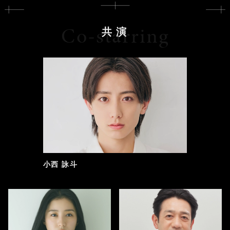
Co-starring
共演
小西 詠斗